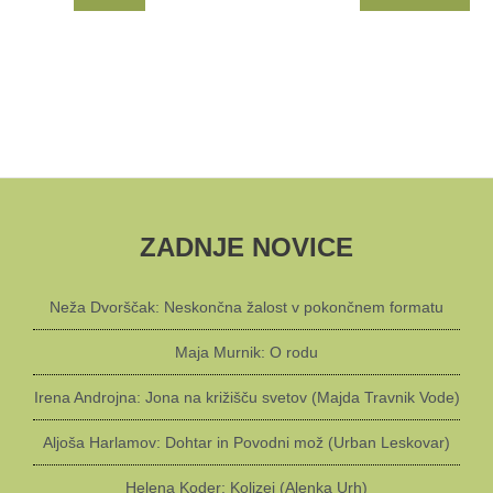
ZADNJE NOVICE
Neža Dvorščak: Neskončna žalost v pokončnem formatu
Maja Murnik: O rodu
Irena Androjna: Jona na križišču svetov (Majda Travnik Vode)
Aljoša Harlamov: Dohtar in Povodni mož (Urban Leskovar)
Helena Koder: Kolizej (Alenka Urh)