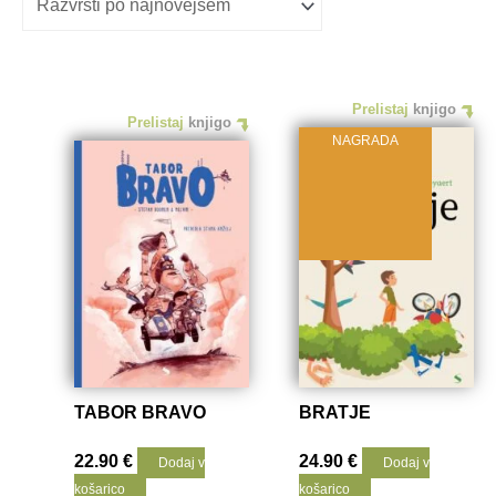
Prelistaj
knjigo
Prelistaj
knjigo
NAGRADA
TABOR BRAVO
BRATJE
22.90
€
24.90
€
Dodaj v
Dodaj v
košarico
košarico