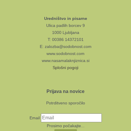
Uredništvo in pisarne
Ulica padlih borcev 9
1000 Ljubljana
T: 00386 14372101
E: zalozba@sodobnost.com
www.sodobnost.com
www.nasamalaknjiznica.si
Splošni pogoji
Prijava na novice
Potrditveno sporočilo
Email
Prosimo počakajte...