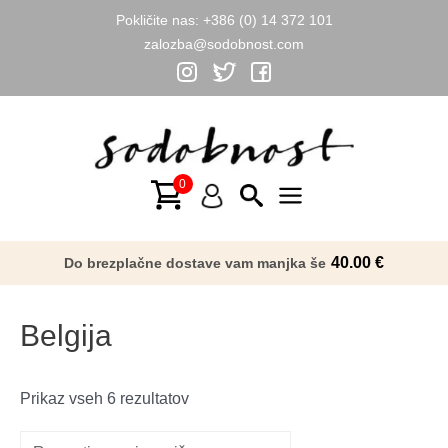
Pokličite nas:
+386 (0) 14 372 101
zalozba@sodobnost.com
Skip
to
content
Main
Menu
40.00
€
Do brezplačne dostave vam manjka še
Belgija
Razvrščeno
Prikaz vseh 6 rezultatov
po
datumu