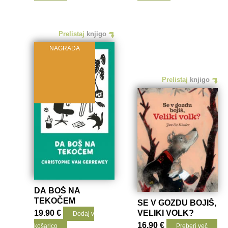
Prelistaj
knjigo
NAGRADA
Prelistaj
knjigo
DA BOŠ NA
TEKOČEM
SE V GOZDU BOJIŠ,
19.90
€
VELIKI VOLK?
Dodaj v
16.90
€
košarico
Preberi več