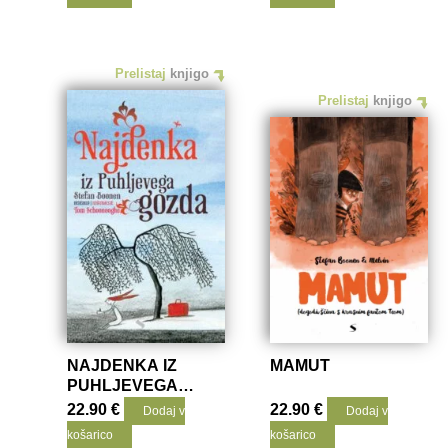
Prelistaj
knjigo
Prelistaj
knjigo
NAJDENKA IZ
MAMUT
PUHLJEVEGA
GOZDA
22.90
€
22.90
€
Dodaj v
Dodaj v
košarico
košarico