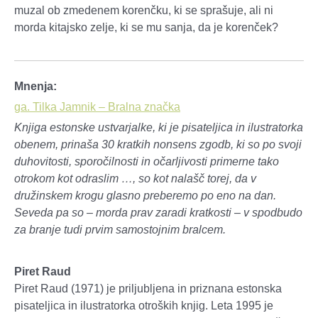
muzal ob zmedenem korenčku, ki se sprašuje, ali ni
morda kitajsko zelje, ki se mu sanja, da je korenček?
Mnenja:
ga. Tilka Jamnik – Bralna značka
Knjiga estonske ustvarjalke, ki je pisateljica in ilustratorka
obenem, prinaša 30 kratkih nonsens zgodb, ki so po svoji
duhovitosti, sporočilnosti in očarljivosti primerne tako
otrokom kot odraslim …, so kot nalašč torej, da v
družinskem krogu glasno preberemo po eno na dan.
Seveda pa so – morda prav zaradi kratkosti – v spodbudo
za branje tudi prvim samostojnim bralcem.
Piret Raud
Piret Raud (1971) je priljubljena in priznana estonska
pisateljica in ilustratorka otroških knjig. Leta 1995 je