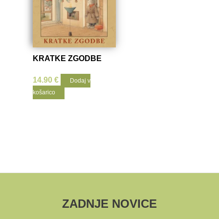
KRATKE ZGODBE
14.90
€
Dodaj v
košarico
ZADNJE NOVICE