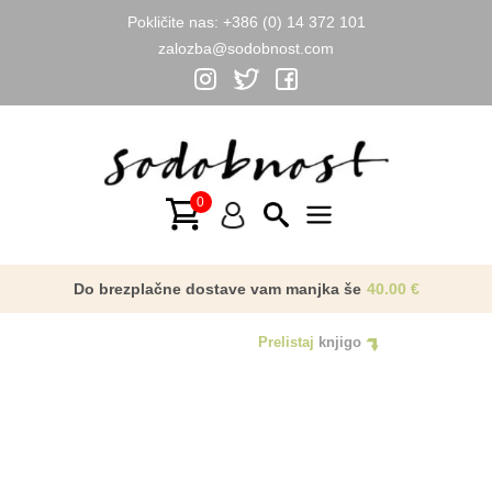
Pokličite nas:
+386 (0) 14 372 101
zalozba@sodobnost.com
Skip
AKCIJA
to
content
Main
Menu
Do brezplačne dostave vam manjka še
40.00
€
Prelistaj
knjigo