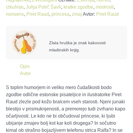
izkušnje
,
Julija Potrč Šavli
,
kratke zgodbe
,
modrosti
,
nonsens
,
Piret Raud
,
princesa
,
zmaj
Avtor:
Piret Raud
Zlata hruška je znak kakovosti
mladinskih knjig.
Opis
Avtor
S toplim humorjem in veliko mero čudaškosti bodo
zgodbe odlične estonske pisateljice in ilustratorke Piret
Raud zlezle pod kožo bralcem vseh starosti. Njeni junaki
blestijo v prismuknjenosti, a premorejo tudi zvrhano kapo
očarljivosti. Le kdo ne bi občudoval princese, ki ljubi
ubijanje zmajev bolj kot kar koli drugega? In sočutno
kimal ob strašno bojazljivem telefonu strica Ralfa? In se