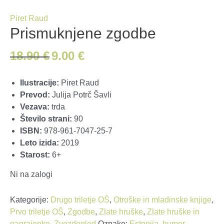
Piret Raud
Prismuknjene zgodbe
18.90
€
9.00
€
Izvirna
Trenutna
cena
cena
je
je:
Ilustracije:
Piret Raud
bila:
9.00
Prevod:
Julija Potrč Šavli
18.90
€.
Vezava:
trda
€.
Število strani:
90
ISBN:
978-961-7047-25-7
Leto izida:
2019
Starost:
6+
Ni na zalogi
Kategorije:
Drugo triletje OŠ
,
Otroške in mladinske knjige
,
Prvo triletje OŠ
,
Zgodbe
,
Zlate hruške
,
Zlate hruške in
nagrajenke
,
Zvezdogled
Oznake:
Estonija
,
humor
,