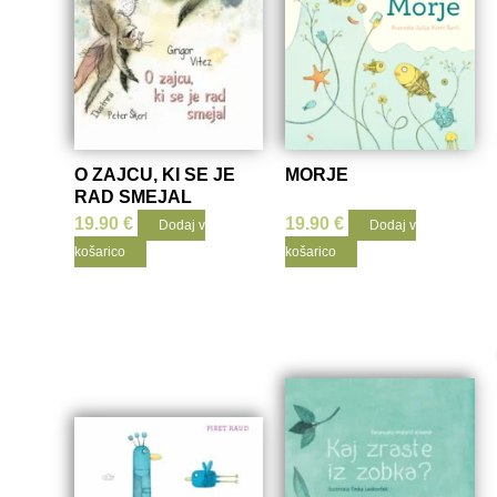
O ZAJCU, KI SE JE
MORJE
RAD SMEJAL
19.90
€
19.90
€
Dodaj v
Dodaj v
košarico
košarico
Prelistaj
knjigo