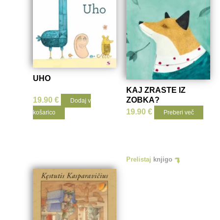
UHO
KAJ ZRASTE IZ
19.90
€
ZOBKA?
Dodaj v
19.90
€
košarico
Preberi več
Prelistaj
knjigo