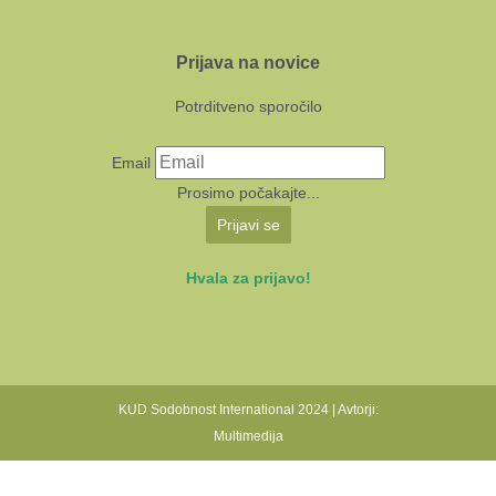
Prijava na novice
Potrditveno sporočilo
Email
Prosimo počakajte...
Prijavi se
Hvala za prijavo!
KUD Sodobnost International 2024 | Avtorji:
Multimedija