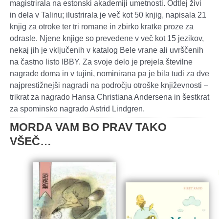
magistrirala na estonski akademiji umetnosti. Odtlej živi
in dela v Talinu; ilustrirala je več kot 50 knjig, napisala 21
knjig za otroke ter tri romane in zbirko kratke proze za
odrasle. Njene knjige so prevedene v več kot 15 jezikov,
nekaj jih je vključenih v katalog Bele vrane ali uvrščenih
na častno listo IBBY. Za svoje delo je prejela številne
nagrade doma in v tujini, nominirana pa je bila tudi za dve
najprestižnejši nagradi na področju otroške književnosti –
trikrat za nagrado Hansa Christiana Andersena in šestkrat
za spominsko nagrado Astrid Lindgren.
MORDA VAM BO PRAV TAKO
VŠEČ…