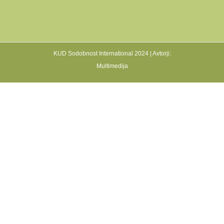
KUD Sodobnost International 2024 | Avtorji:
Multimedija