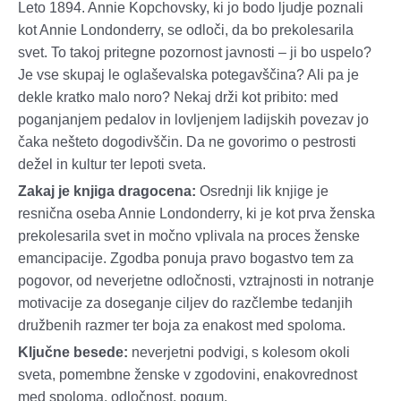
Leto 1894. Annie Kopchovsky, ki jo bodo ljudje poznali
kot Annie Londonderry, se odloči, da bo prekolesarila
svet. To takoj pritegne pozornost javnosti – ji bo uspelo?
Je vse skupaj le oglaševalska potegavščina? Ali pa je
dekle kratko malo noro? Nekaj drži kot pribito: med
poganjanjem pedalov in lovljenjem ladijskih povezav jo
čaka nešteto dogodivščin. Da ne govorimo o pestrosti
dežel in kultur ter lepoti sveta.
Zakaj je knjiga dragocena:
Osrednji lik knjige je
resnična oseba Annie Londonderry, ki je kot prva ženska
prekolesarila svet in močno vplivala na proces ženske
emancipacije. Zgodba ponuja pravo bogastvo tem za
pogovor, od neverjetne odločnosti, vztrajnosti in notranje
motivacije za doseganje ciljev do razčlembe tedanjih
družbenih razmer ter boja za enakost med spoloma.
Ključne besede:
neverjetni podvigi, s kolesom okoli
sveta, pomembne ženske v zgodovini, enakovrednost
med spoloma, odločnost, pogum.