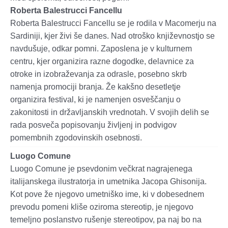
Roberta Balestrucci Fancellu
Roberta Balestrucci Fancellu se je rodila v Macomerju na
Sardiniji, kjer živi še danes. Nad otroško književnostjo se
navdušuje, odkar pomni. Zaposlena je v kulturnem
centru, kjer organizira razne dogodke, delavnice za
otroke in izobraževanja za odrasle, posebno skrb
namenja promociji branja. Že kakšno desetletje
organizira festival, ki je namenjen osveščanju o
zakonitosti in državljanskih vrednotah. V svojih delih se
rada posveča popisovanju življenj in podvigov
pomembnih zgodovinskih osebnosti.
Luogo Comune
Luogo Comune je psevdonim večkrat nagrajenega
italijanskega ilustratorja in umetnika Jacopa Ghisonija.
Kot pove že njegovo umetniško ime, ki v dobesednem
prevodu pomeni kliše oziroma stereotip, je njegovo
temeljno poslanstvo rušenje stereotipov, pa naj bo na