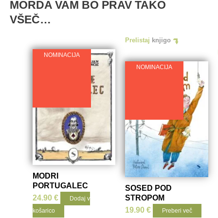
MORDA VAM BO PRAV TAKO
VŠEČ…
Prelistaj
knjigo
NOMINACIJA
NOMINACIJA
MODRI
PORTUGALEC
SOSED POD
24.90
€
STROPOM
Dodaj v
19.90
€
košarico
Preberi več