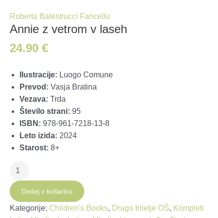
Roberta Balestrucci Fancellu
Annie z vetrom v laseh
24.90
€
Ilustracije:
Luogo Comune
Prevod:
Vasja Bratina
Vezava:
Trda
Število strani:
95
ISBN:
978-961-7218-13-8
Leto izida:
2024
Starost:
8+
Annie
z
vetrom
Dodaj v košarico
v
Kategorije:
Children's Books
,
Drugo triletje OŠ
,
Kompleti
laseh