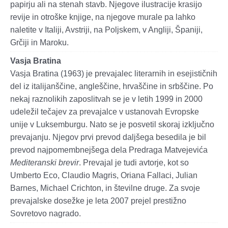
papirju ali na stenah stavb. Njegove ilustracije krasijo
revije in otroške knjige, na njegove murale pa lahko
naletite v Italiji, Avstriji, na Poljskem, v Angliji, Španiji,
Grčiji in Maroku.
Vasja Bratina
Vasja Bratina (1963) je prevajalec literarnih in esejističnih
del iz italijanščine, angleščine, hrvaščine in srbščine. Po
nekaj raznolikih zaposlitvah se je v letih 1999 in 2000
udeležil tečajev za prevajalce v ustanovah Evropske
unije v Luksemburgu. Nato se je posvetil skoraj izključno
prevajanju. Njegov prvi prevod daljšega besedila je bil
prevod najpomembnejšega dela Predraga Matvejevića
Mediteranski brevir
. Prevajal je tudi avtorje, kot so
Umberto Eco, Claudio Magris, Oriana Fallaci, Julian
Barnes, Michael Crichton, in številne druge. Za svoje
prevajalske dosežke je leta 2007 prejel prestižno
Sovretovo nagrado.