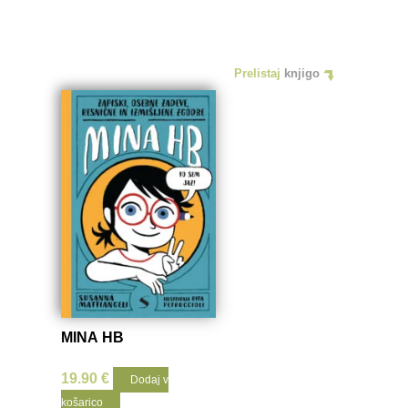
Prelistaj
knjigo
MINA HB
19.90
€
Dodaj v
košarico