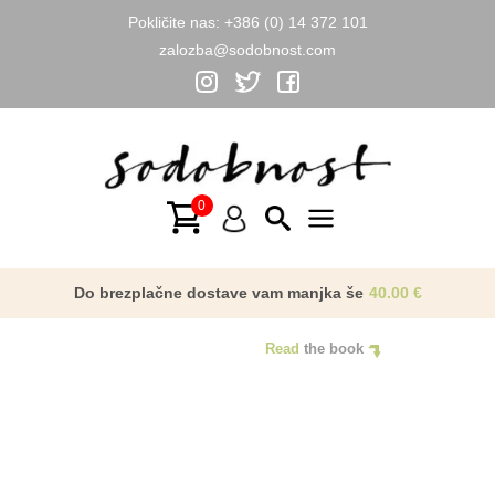
Pokličite nas:
+386 (0) 14 372 101
zalozba@sodobnost.com
Skip
to
content
Main
Menu
Do brezplačne dostave vam manjka še
40.00
€
Read
the book