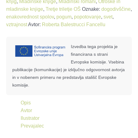
knjig
,
Mladinske knjige
,
Mladinski romani
,
Otroške in
količina
mladinske knjige
,
Tretje triletje OŠ
Oznake:
dogodivščine
,
enakovrednost spolov
,
pogum
,
popotovanje
,
svet
,
vztrajnost
Avtor:
Roberta Balestrucci Fancellu
Izvedba tega projekta je
financirana s strani
Evropske komisije. Vsebina
publikacije (komunikacije) je izključno odgovornost avtorja
in v nobenem primeru ne predstavlja stališč Evropske
komisije.
Opis
Avtor
Ilustrator
Prevajalec