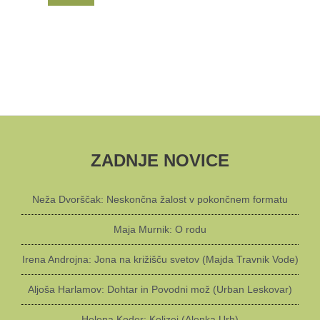
ZADNJE NOVICE
Neža Dvorščak: Neskončna žalost v pokončnem formatu
Maja Murnik: O rodu
Irena Androjna: Jona na križišču svetov (Majda Travnik Vode)
Aljoša Harlamov: Dohtar in Povodni mož (Urban Leskovar)
Helena Koder: Kolizej (Alenka Urh)